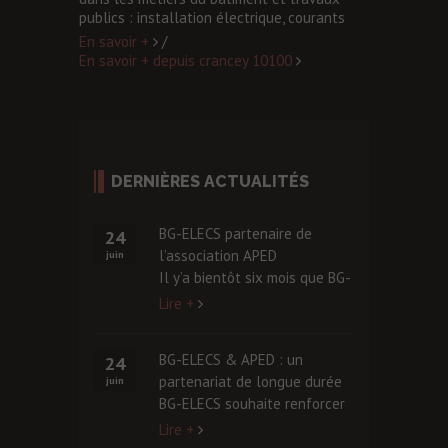
publics
:
installation électrique
,
courants
faibles et forts
, la fibre optique, la
En savoir +
/
maintenance, la
réalisation des salles de
En savoir + depuis crancey 10100
bain
et des
cuisines complètes
,
nettoyage
industriel
et chez les particuliers.
DERNIÈRES ACTUALITÉS
BG-ELECS partenaire de
24
l’association APED
juin
Il y’a bientôt six mois que BG-
ELECS rejoignait L’Association
Lire +
pour la Promotion Economique
et le Développement
BG-ELECS & APED : un
24
Communautaire (APED), créée
partenariat de longue durée
juin
pour mettre en œuvre des
BG-ELECS souhaite renforcer
projets essentiellement
son partenariat avec
Lire +
communautaires, dans une
L’Association pour la