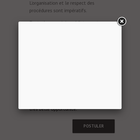
L’organisation et le respect des
procédures sont impératifs.
Poste à pourvoir immédiatement en
CDI à plein temps.
Salaire selon votre profil et vos
expériences.
Vous possédez impérativement le
permis B.
Déplacement dans toute la France à
prévoir.
BG-Elec vous propose aujourd’hui une
très belle opportunité.
POSTULER