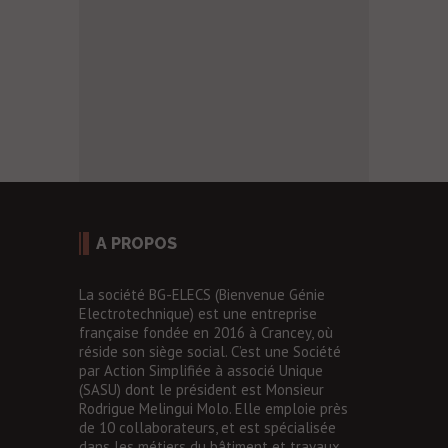
A PROPOS
La société BG-ELECS (Bienvenue Génie
Electrotechnique) est une entreprise
française fondée en 2016 à
Crancey
, où
réside son siège social. C’est une Société
par Action Simplifiée à associé Unique
(SASU) dont le président est Monsieur
Rodrigue Melingui Molo. Elle emploie près
de 10 collaborateurs, et est spécialisée
dans les
métiers du bâtiment et travaux