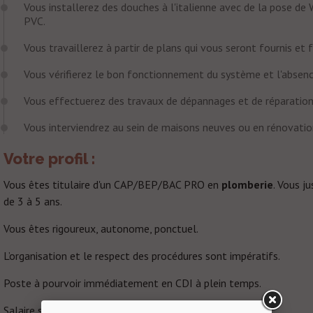
Vous installerez des douches à l'italienne avec de la pose de
PVC.
Vous travaillerez à partir de plans qui vous seront fournis et
Vous vérifierez le bon fonctionnement du système et l'absenc
Vous effectuerez des
travaux de dépannages et de réparatio
Vous interviendrez au sein de maisons neuves ou en rénovati
Votre profil :
Vous êtes titulaire d'un CAP/BEP/BAC PRO en
plomberie
. Vous j
de 3 à 5 ans.
Vous êtes rigoureux, autonome, ponctuel.
L’organisation et le respect des procédures sont impératifs.
Poste à pourvoir immédiatement en CDI à plein temps.
Salaire selon votre profil et vos expériences.