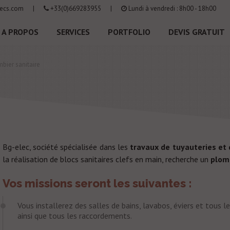
ecs.com
|
+33(0)669283955
|
Lundi à vendredi : 8h00 - 18h00
A PROPOS
SERVICES
PORTFOLIO
DEVIS GRATUIT
bier sanitaire
Bg-elec, société spécialisée dans les
travaux de tuyauteries et
la
réalisation de blocs sanitaires
clefs en main, recherche un
plomb
Vos missions seront les suivantes :
Vous installerez des salles de bains, lavabos, éviers et tous 
ainsi que tous les raccordements.