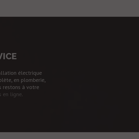
VICE
allation électrique
plète
, en plomberie,
s restons à votre
s en ligne
.