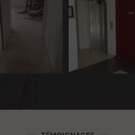
Plettac
Plomberie – toilette