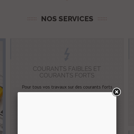
NOS SERVICES
COURANTS FAIBLES ET
COURANTS FORTS
Pour tous vos travaux sur des courants forts
ou faibles, BG-ELECS est là.
Câblage de réseaux de télécommunication
et de vidéocommunication
Gestion technique centralisée
Contrôle d'accès et de télésurveillance,
systèmes d'automatismes liés à la sécurité