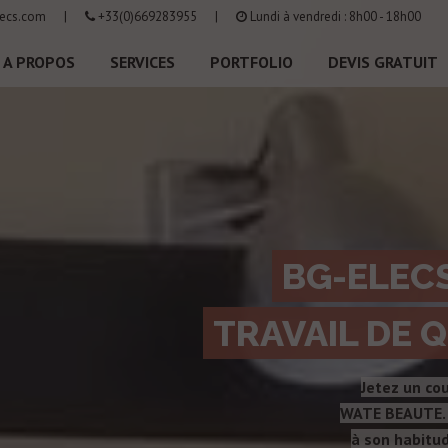
ecs.com
|
+33(0)669283955
|
Lundi à vendredi : 8h00 - 18h00
A PROPOS
SERVICES
PORTFOLIO
DEVIS GRATUIT
BG-ELECS
TRAVAIL DE Q
Jetez un cou
WATE BEAUTE. R
à son habitud